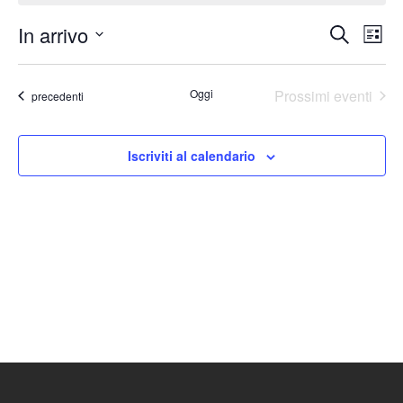
In arrivo
Eventi
Ev
Cerca
Lista
Seleziona
Vis
Ricerc
la
Nav
Oggi
Prossimi eventi
Eventi
e
precedenti
data.
viste
Iscriviti al calendario
Naviga