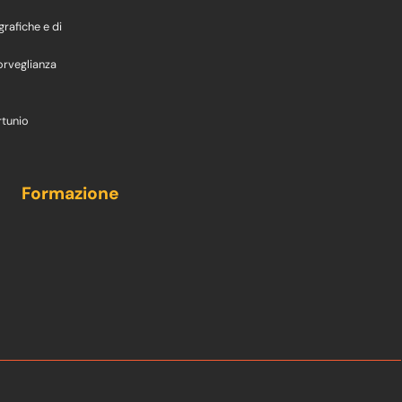
grafiche e di
orveglianza
rtunio
Formazione