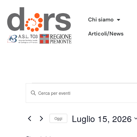
Vai
Chi siamo
al
Articoli/News
contenuto
Eventi
Inserisci
Ricerca
Parola
Chiave.
e
Luglio 15, 2026
Cerca
Oggi
viste
Eventi
Seleziona
per
Navigazione
la