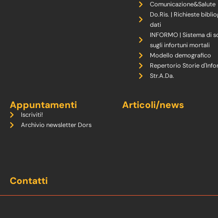
Comunicazione&Salute
Do.Ris. | Richieste biblio
dati
INFORMO | Sistema di s
sugli infortuni mortali
Modello demografico
Repertorio Storie d'Info
Str.A.Da.
Appuntamenti
Articoli/news
Iscriviti!
Archivio newsletter Dors
Contatti