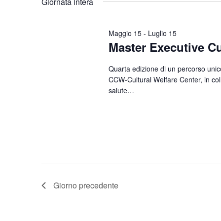
Giornata intera
Parola
data.
Chiave.
Maggio 15
-
Luglio 15
Master Executive Cu
Quarta edizione di un percorso unico 
CCW-Cultural Welfare Center, in coll
salute…
Giorno precedente