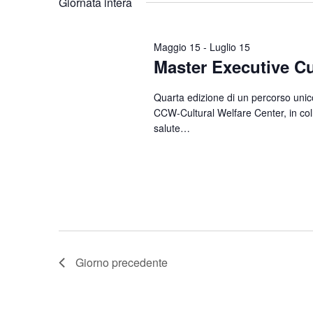
Giornata intera
Parola
data.
Chiave.
Maggio 15
-
Luglio 15
Master Executive Cu
Quarta edizione di un percorso unico 
CCW-Cultural Welfare Center, in coll
salute…
Giorno precedente