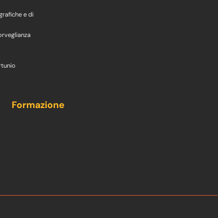
grafiche e di
orveglianza
rtunio
Formazione