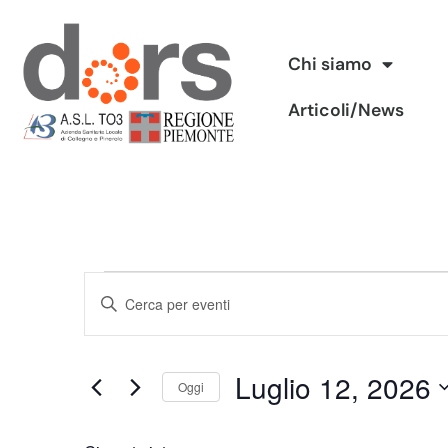
Vai
Chi siamo
al
Articoli/News
contenuto
Eventi
Inserisci
Ricerca
Parola
Chiave.
e
Luglio 12, 2026
Cerca
Oggi
viste
Eventi
Seleziona
per
Navigazione
la