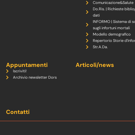
Comunicazione&Salute
Do.Ris. | Richieste biblio
dati
INFORMO | Sistema di s
sugli infortuni mortali
Modello demografico
Repertorio Storie d'Info
Str.A.Da.
Appuntamenti
Articoli/news
Iscriviti!
Archivio newsletter Dors
Contatti