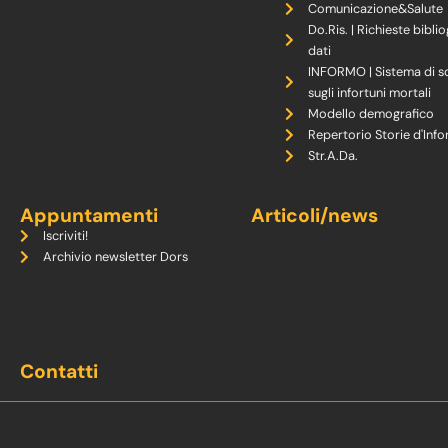
Comunicazione&Salute
Do.Ris. | Richieste biblio
dati
INFORMO | Sistema di s
sugli infortuni mortali
Modello demografico
Repertorio Storie d'Info
Str.A.Da.
Appuntamenti
Articoli/news
Iscriviti!
Archivio newsletter Dors
Contatti