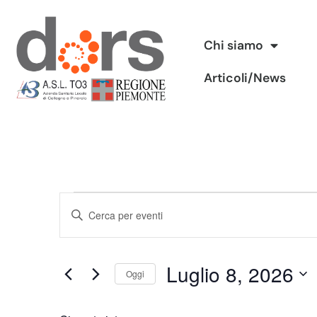
Vai
Chi siamo
al
Articoli/News
contenuto
Eventi
Inserisci
Ricerca
Parola
Chiave.
e
Luglio 8, 2026
Cerca
Oggi
viste
Eventi
Seleziona
per
Navigazione
la