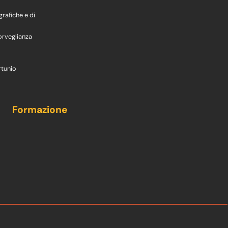
grafiche e di
orveglianza
rtunio
Formazione