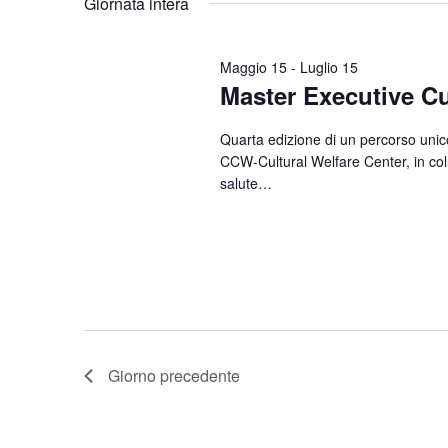
Giornata intera
Parola
data.
Chiave.
Maggio 15
-
Luglio 15
Master Executive Cu
Quarta edizione di un percorso unico 
CCW-Cultural Welfare Center, in coll
salute…
Giorno precedente