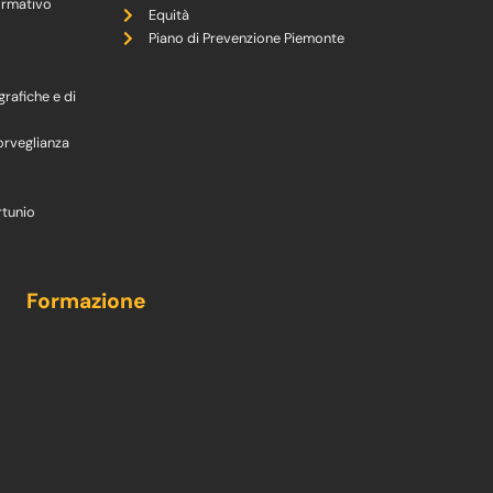
ormativo
Equità
Piano di Prevenzione Piemonte
grafiche e di
orveglianza
rtunio
Formazione