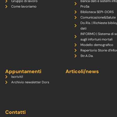
Gruppo di lavoro
Banca dati e sistemi inf
Come lavoriamo
ProSa
Biblioteca SEPI-DORS
Comunicazione&Salute
Do.Ris. | Richieste biblio
dati
INFORMO | Sistema di s
sugli infortuni mortali
Modello demografico
Repertorio Storie d'Info
Str.A.Da.
Appuntamenti
Articoli/news
Iscriviti!
Archivio newsletter Dors
Contatti