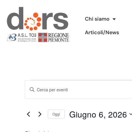
Vai
Chi siamo
al
Articoli/News
contenuto
Eventi
Inserisci
Ricerca
Parola
Chiave.
e
Giugno 6, 2026
Cerca
Oggi
viste
Eventi
Seleziona
per
Navigazione
la