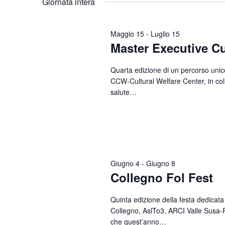
Giornata intera
Parola
data.
Chiave.
Maggio 15
-
Luglio 15
Master Executive Cu
Quarta edizione di un percorso unico 
CCW-Cultural Welfare Center, in coll
salute…
Giugno 4
-
Giugno 8
Collegno Fol Fest
Quinta edizione della festa dedicata 
Collegno, AslTo3, ARCI Valle Susa-
che quest’anno…