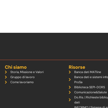
Chi siamo
Risorse
Storia, Missione e Valori
Banca dati MATline
Gruppo di lavoro
Banca dati e sistemi inf
Come lavoriamo
ProSa
Biblioteca SEPI-DORS
Comunicazione&Salute
Do.Ris. | Richieste biblio
dati
INFORMO | Sistema di s