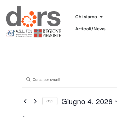
Vai
Chi siamo
al
Articoli/News
contenuto
Eventi
Inserisci
Ricerca
Parola
Chiave.
e
Giugno 4, 2026
Cerca
Oggi
viste
Eventi
Seleziona
per
Navigazione
la