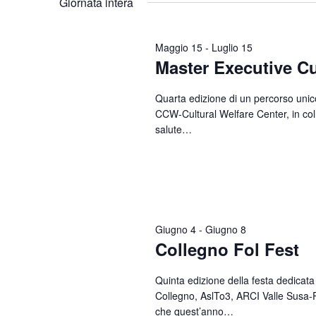
Giornata intera
Parola
data.
Chiave.
Maggio 15
-
Luglio 15
Master Executive Cu
Quarta edizione di un percorso unico 
CCW-Cultural Welfare Center, in coll
salute…
Giugno 4
-
Giugno 8
Collegno Fol Fest
Quinta edizione della festa dedicata 
Collegno, AslTo3, ARCI Valle Susa-
che quest’anno…