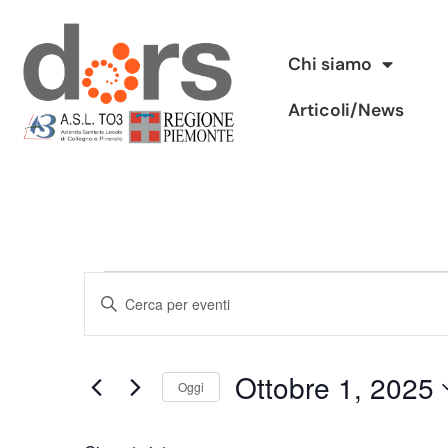
Vai
Chi siamo
al
Articoli/News
contenuto
Eventi
Inserisci
Ricerca
Parola
Chiave.
e
Ottobre 1, 2025
Cerca
Oggi
viste
Eventi
Seleziona
per
Navigazione
la