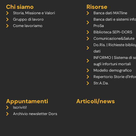
Chi siamo
Risorse
Storia, Missione e Valori
Banca dati MATline
Gruppo di lavoro
Banca dati e sistemi inf
Come lavoriamo
ProSa
Biblioteca SEPI-DORS
Comunicazione&Salute
Do.Ris. | Richieste biblio
dati
INFORMO | Sistema di s
sugli infortuni mortali
Modello demografico
Repertorio Storie d'Info
Str.A.Da.
Appuntamenti
Articoli/news
Iscriviti!
Archivio newsletter Dors