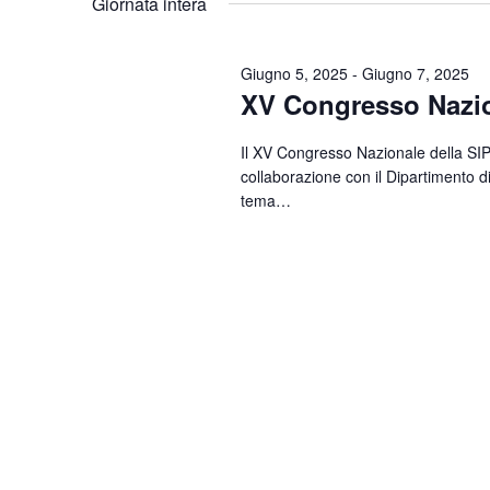
Giornata intera
Parola
data.
Chiave.
Giugno 5, 2025
-
Giugno 7, 2025
XV Congresso Nazion
Il XV Congresso Nazionale della SIPS
collaborazione con il Dipartimento di 
tema…