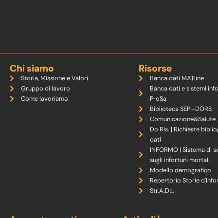
Chi siamo
Risorse
Storia, Missione e Valori
Banca dati MATline
Gruppo di lavoro
Banca dati e sistemi inf
Come lavoriamo
ProSa
Biblioteca SEPI-DORS
Comunicazione&Salute
Do.Ris. | Richieste biblio
dati
INFORMO | Sistema di s
sugli infortuni mortali
Modello demografico
Repertorio Storie d'Info
Str.A.Da.