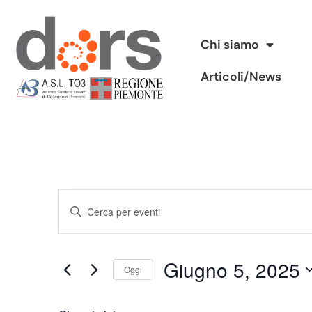
Vai
Chi siamo
al
Articoli/News
contenuto
Eventi
Inserisci
Ricerca
Parola
Chiave.
e
Giugno 5, 2025
Cerca
Oggi
viste
Eventi
Seleziona
per
Navigazione
la