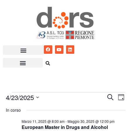
Vai
al
contenuto
4/23/2025
Eventi
Ev
Cerca
Giorn
Seleziona
Vis
Ricerc
In corso
la
Nav
e
data.
Marzo 11, 2025 @ 8:00 am
-
Maggio 30, 2025 @ 12:00 pm
European Master in Drugs and Alcohol
viste