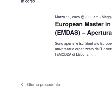
In corso
Parola
data.
Chiave.
Marzo 11, 2025 @ 8:00 am
-
Maggi
European Master in
(EMDAS) – Apertura 
Sono aperte le iscrizioni allo Euro
universitario organizzato dall’Univer
l’EMCDDA di Lisbona. Il…
Giorno precedente