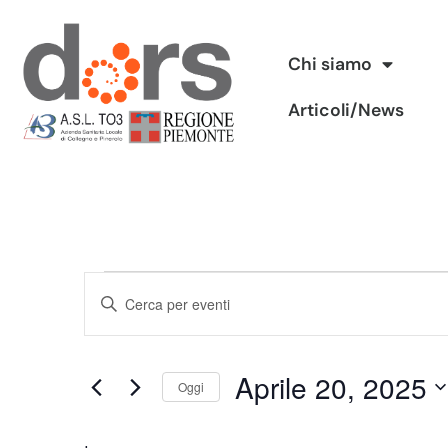
Vai
Chi siamo
al
Articoli/News
contenuto
Eventi
Inserisci
Ricerca
Parola
Chiave.
e
Aprile 20, 2025
Cerca
Oggi
viste
Eventi
Seleziona
per
Navigazione
la