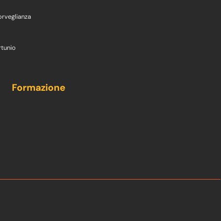
orveglianza
rtunio
Formazione