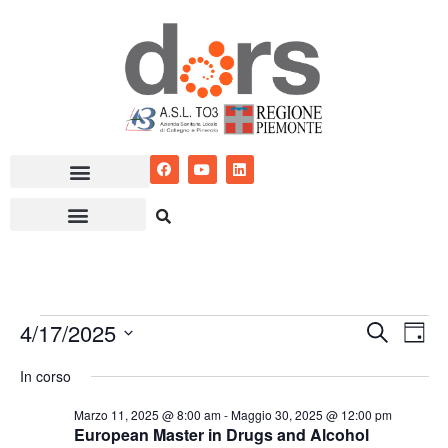
Vai
al
contenuto
4/17/2025
Eventi
Ev
Cerca
Giorn
Seleziona
Vis
Ricerc
In corso
la
Nav
e
data.
Marzo 11, 2025 @ 8:00 am
-
Maggio 30, 2025 @ 12:00 pm
European Master in Drugs and Alcohol
viste