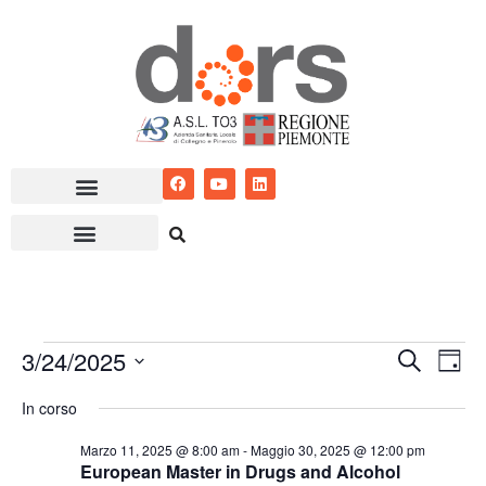
Vai
al
contenuto
3/24/2025
Eventi
Ev
Cerca
Giorn
Seleziona
Vis
Ricerc
In corso
la
Nav
e
data.
Marzo 11, 2025 @ 8:00 am
-
Maggio 30, 2025 @ 12:00 pm
European Master in Drugs and Alcohol
viste