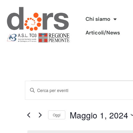
Vai
Chi siamo
al
Articoli/News
contenuto
Eventi
Inserisci
Ricerca
Parola
Chiave.
e
Maggio 1, 2024
Cerca
Oggi
viste
Eventi
Seleziona
per
Navigazione
la