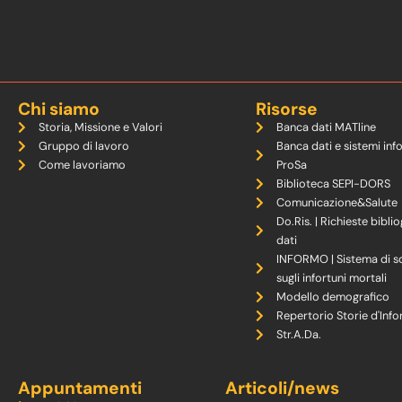
Chi siamo
Risorse
Storia, Missione e Valori
Banca dati MATline
Gruppo di lavoro
Banca dati e sistemi inf
Come lavoriamo
ProSa
Biblioteca SEPI-DORS
Comunicazione&Salute
Do.Ris. | Richieste biblio
dati
INFORMO | Sistema di s
sugli infortuni mortali
Modello demografico
Repertorio Storie d'Info
Str.A.Da.
Appuntamenti
Articoli/news