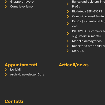
Gruppo di lavoro
Banca dati e sistemi inf
Come lavoriamo
ProSa
Biblioteca SEPI-DORS
Comunicazione&Salute
Do.Ris. | Richieste biblio
dati
INFORMO | Sistema di s
sugli infortuni mortali
Modello demografico
Repertorio Storie d'Info
Str.A.Da.
Appuntamenti
Articoli/news
Iscriviti!
Archivio newsletter Dors
Contatti