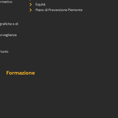
ormativo
Equità
Piano di Prevenzione Piemonte
grafiche e di
orveglianza
rtunio
Formazione