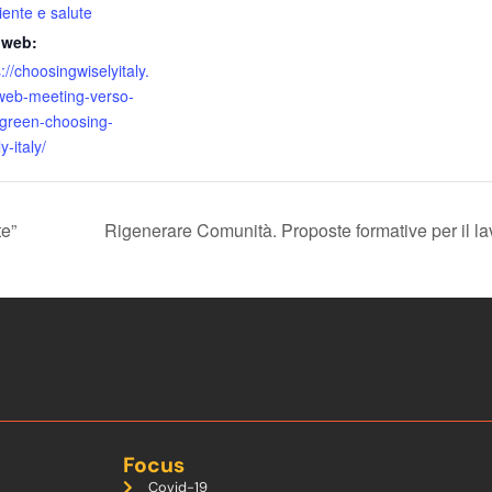
ente e salute
 web:
://choosingwiselyitaly.
web-meeting-verso-
green-choosing-
y-italy/
te”
Rigenerare Comunità. Proposte formative per il lav
Focus
Covid-19