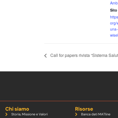
Ambi
Sito
https
org/
una-
wisel
Call for papers rivista “Sistema Salu
Chi siamo
Risorse
Storia, Missione e Valori
Banca dati MATline