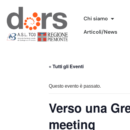
Vai
Chi siamo
al
Articoli/News
contenuto
« Tutti gli Eventi
Questo evento è passato.
Verso una Gre
meeting