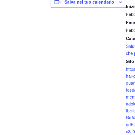
Salva nel tuo calendario
Inizi
Febb
Fine
Febb
Cate
Salu
che 
Sito
http
hai-
quar
fest
men
adol
fbcl
RuA
qdF
c3J