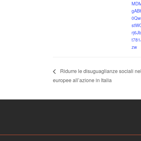
MDM
gABH
0Qw
stW
rj6
t78
zw
Ridurre le disuguaglianze sociali nel
europee all’azione in Italia