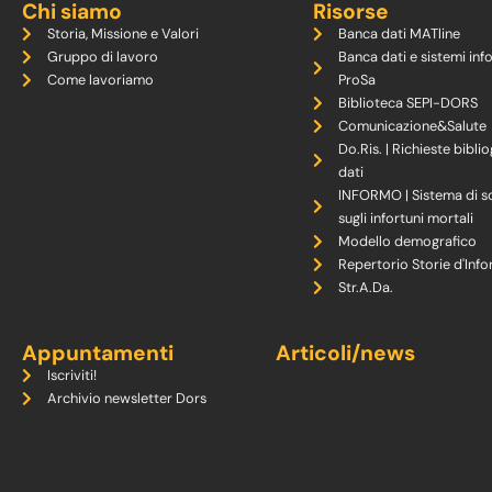
Chi siamo
Risorse
Storia, Missione e Valori
Banca dati MATline
Gruppo di lavoro
Banca dati e sistemi inf
Come lavoriamo
ProSa
Biblioteca SEPI-DORS
Comunicazione&Salute
Do.Ris. | Richieste biblio
dati
INFORMO | Sistema di s
sugli infortuni mortali
Modello demografico
Repertorio Storie d'Info
Str.A.Da.
Appuntamenti
Articoli/news
Iscriviti!
Archivio newsletter Dors