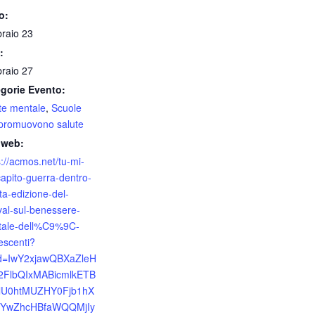
o:
raio 23
:
raio 27
gorie Evento:
te mentale
,
Scuole
promuovono salute
 web:
s://acmos.net/tu-mi-
capito-guerra-dentro-
ta-edizione-del-
ival-sul-benessere-
tale-dell%C9%9C-
escenti?
id=IwY2xjawQBXaZleH
2FlbQIxMABicmlkETB
llU0htMUZHY0Fjb1hX
0YwZhcHBfaWQQMjIy