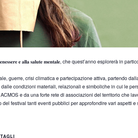
𝐥 𝐛𝐞𝐧𝐞𝐬𝐬𝐞𝐫𝐞 𝐞 𝐚𝐥𝐥𝐚 𝐬𝐚𝐥𝐮𝐭𝐞 𝐦𝐞𝐧𝐭𝐚𝐥𝐞, che quest’anno esplorerà in
tale, guerre, crisi climatica e partecipazione attiva, partendo da
alle condizioni materiali, relazionali e simboliche in cui le pe
e ACMOS e da una forte rete di associazioni del territorio che l
 del festival tanti eventi pubblici per approfondire vari aspetti 
TAGLI