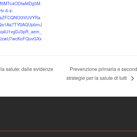
5MTc4ODIwMDg5M
v-6-s-
sZFCQNOi3VUVYRa
Qe1Aa7TYSAQUpbmJ
Jbq4U1vgDJ3pR_aem_
1JzwU7wcKoFQuvGXx
la salute: dalle evidenze
Prevenzione primaria e seconda
strategie per la salute di tutti