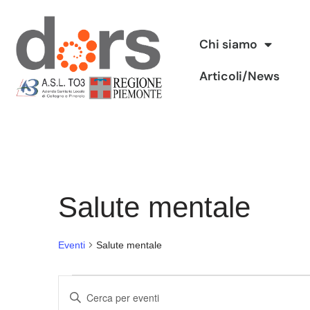
Vai
Chi siamo
al
Articoli/News
contenuto
Salute mentale
Eventi
Salute mentale
Eventi
Inserisci