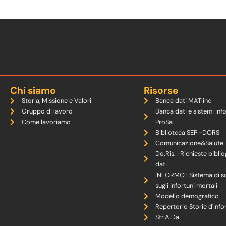
Chi siamo
Risorse
Storia, Missione e Valori
Banca dati MATline
Gruppo di lavoro
Banca dati e sistemi inf
Come lavoriamo
ProSa
Biblioteca SEPI-DORS
Comunicazione&Salute
Do.Ris. | Richieste biblio
dati
INFORMO | Sistema di s
sugli infortuni mortali
Modello demografico
Repertorio Storie d'Info
Str.A.Da.