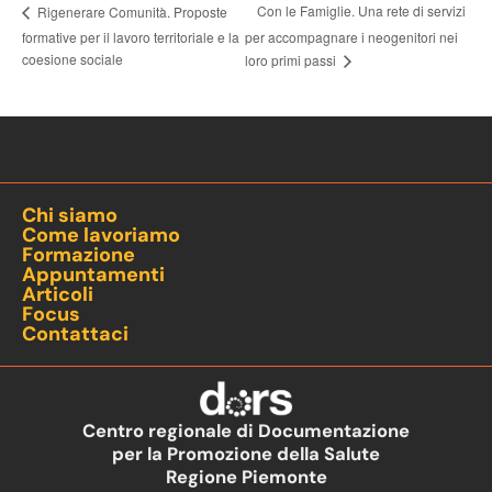
Con le Famiglie. Una rete di servizi
Rigenerare Comunità. Proposte
formative per il lavoro territoriale e la
per accompagnare i neogenitori nei
coesione sociale
loro primi passi
Chi siamo
Come lavoriamo
Formazione
Appuntamenti
Articoli
Focus
Contattaci
Centro regionale di Documentazione
per la Promozione della Salute
Regione Piemonte