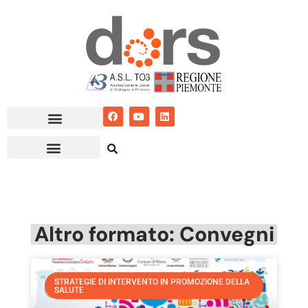
Vai
al
contenuto
Altro formato: Convegni
STRATEGIE DI INTERVENTO IN PROMOZIONE DELLA
SALUTE