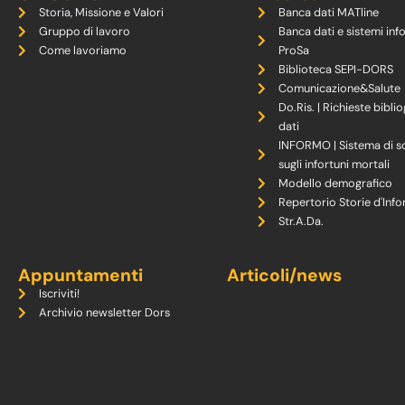
Storia, Missione e Valori
Banca dati MATline
Gruppo di lavoro
Banca dati e sistemi inf
Come lavoriamo
ProSa
Biblioteca SEPI-DORS
Comunicazione&Salute
Do.Ris. | Richieste biblio
dati
INFORMO | Sistema di s
sugli infortuni mortali
Modello demografico
Repertorio Storie d'Info
Str.A.Da.
Appuntamenti
Articoli/news
Iscriviti!
Archivio newsletter Dors