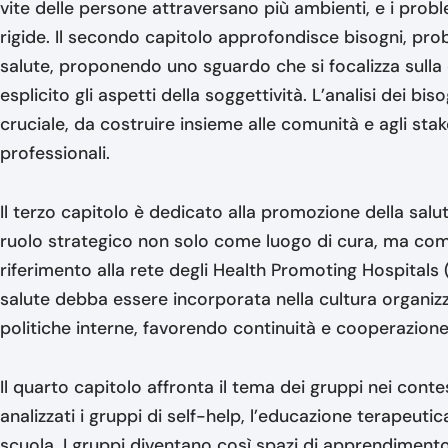
vite delle persone attraversano più ambienti, e i prob
rigide. Il secondo capitolo approfondisce bisogni, pro
salute, proponendo uno sguardo che si focalizza sulla 
esplicito gli aspetti della soggettività. L’analisi dei bi
cruciale, da costruire insieme alle comunità e agli st
professionali.
Il terzo capitolo è dedicato alla promozione della salu
ruolo strategico non solo come luogo di cura, ma com
riferimento alla rete degli Health Promoting Hospital
salute debba essere incorporata nella cultura organizz
politiche interne, favorendo continuità e cooperazione c
Il quarto capitolo affronta il tema dei gruppi nei cont
analizzati i gruppi di self-help, l’educazione terapeuti
scuola. I gruppi diventano così spazi di apprendimento,