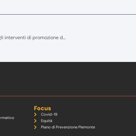
È possibile avviare e far crescere velocemente la fiducia negli interventi di promozione della salute?
Focus
Covid-19
ormativo
Equità
Piano di Prevenzione Piemonte