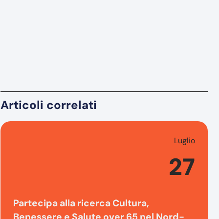
Articoli correlati
Luglio
27
Partecipa alla ricerca Cultura,
Benessere e Salute over 65 nel Nord-