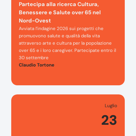
Partecipa alla ricerca Cultura,
Benessere e Salute over 65 nel
Nord-Ovest
Avviata l’indagine 2026 sui progetti che
promuovono salute e qualità della vita
attraverso arte e cultura per la popolazione
over 65 e i loro caregiver. Partecipate entro il
30 settembre
Claudio Tortone
Luglio
23