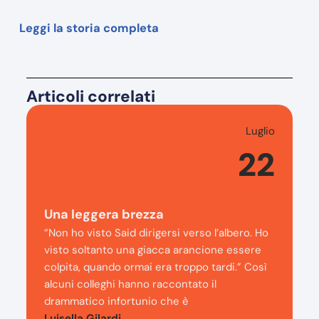
Leggi la storia completa
Articoli correlati
Luglio
22
Una leggera brezza
“Non ho visto Said dirigersi verso l’albero. Ho
visto soltanto una giacca arancione essere
colpita, quando ormai era troppo tardi.” Così
alcuni colleghi hanno raccontato il
drammatico infortunio che è
Luisella Gilardi