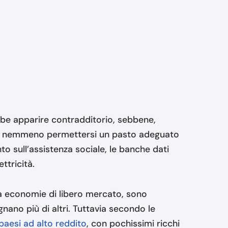
bbe apparire contradditorio, sebbene,
 può nemmeno permettersi un pasto adeguato
to sull’assistenza sociale, le banche dati
ttricità.
 da economie di libero mercato, sono
ano più di altri. Tuttavia secondo le
paesi ad alto reddito
, con pochissimi ricchi