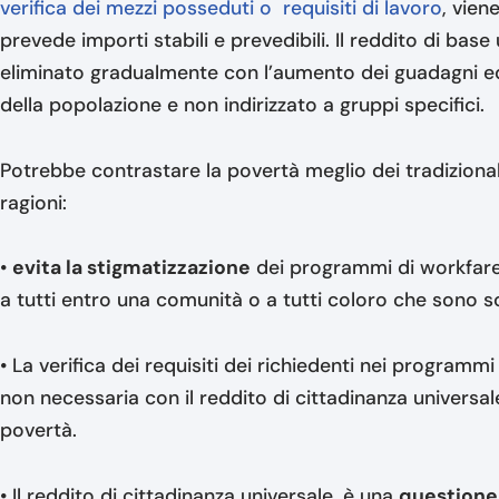
verifica dei mezzi posseduti o requisiti di lavoro
, vien
prevede importi stabili e prevedibili. Il reddito di ba
eliminato gradualmente con l’aumento dei guadagni ed
della popolazione e non indirizzato a gruppi specifici.
Potrebbe contrastare la povertà meglio dei tradiziona
ragioni:
•
evita la stigmatizzazione
dei programmi di workfare, 
a tutti entro una comunità o a tutti coloro che sono so
• La verifica dei requisiti dei richiedenti nei program
non necessaria con il reddito di cittadinanza universal
povertà.
• Il reddito di cittadinanza universale, è una
questione 