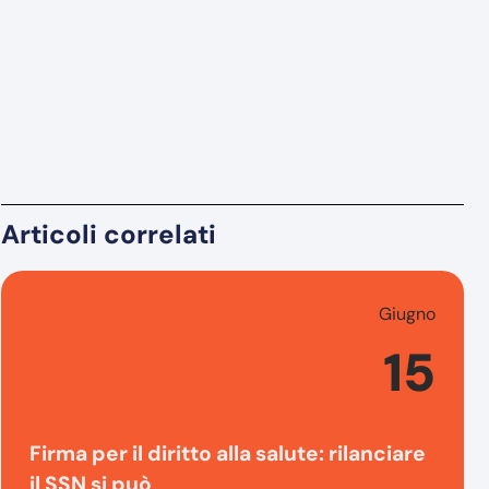
Articoli correlati
Giugno
15
Firma per il diritto alla salute: rilanciare
il SSN si può