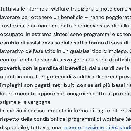
Tuttavia le riforme al welfare tradizionale, note come
lavorare per ottenere un beneficio – hanno peggiorat
trasformare un non occupato che riceve sussidi dalla 
occupato. In estrema sintesi sono programmi o schem
cambio di assistenza sociale sotto forma di sussidi
.
lavorativo dell’assistito in un qualsiasi tipo d’impiego
contratto che lo vincola a svolgere una serie di attiv
povertà, con la perdita di benefici
, dai sussidi per la
odontoiatrica. I programmi di workfare di norma prev
impieghi non pagati, retribuiti con salari più bassi
ri
libero mercato oppure non congrui rispetto al proprio
stigma e la vergogna.
Le sanzioni spesso imposte in forma di tagli e interruz
rispetto delle condizioni dei programmi di workfare (ac
disponibile); tuttavia, una
recente revisione di 94 stud