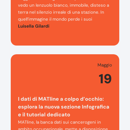
vedo un lenzuolo bianco, immobile, disteso a
terra nel silenzio irreale di una stazione. In
quell’immagine il mondo perde i suoi
Luisella Gilardi
Maggio
19
I dati di MATline a colpo d’occhio:
esplora la nuova sezione Infografica
e il tutorial dedicato
MATline, la banca dati sui cancerogeni in
ambito occupazionale, mette a disposizione