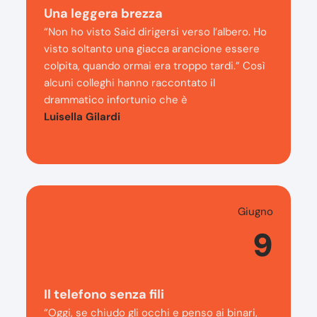
Una leggera brezza
“Non ho visto Said dirigersi verso l’albero. Ho
visto soltanto una giacca arancione essere
colpita, quando ormai era troppo tardi.” Così
alcuni colleghi hanno raccontato il
drammatico infortunio che è
Luisella Gilardi
Giugno
9
Il telefono senza fili
“Oggi, se chiudo gli occhi e penso ai binari,