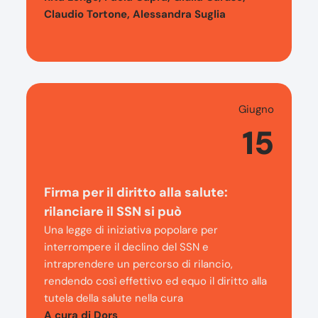
Claudio Tortone, Alessandra Suglia
Giugno
15
Firma per il diritto alla salute:
rilanciare il SSN si può
Una legge di iniziativa popolare per
interrompere il declino del SSN e
intraprendere un percorso di rilancio,
rendendo così effettivo ed equo il diritto alla
tutela della salute nella cura
A cura di Dors