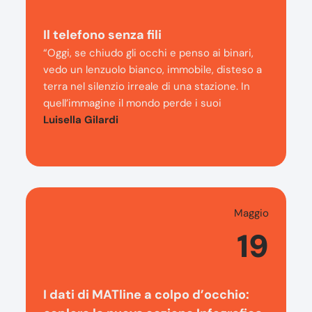
Il telefono senza fili
“Oggi, se chiudo gli occhi e penso ai binari,
vedo un lenzuolo bianco, immobile, disteso a
terra nel silenzio irreale di una stazione. In
quell’immagine il mondo perde i suoi
Luisella Gilardi
Maggio
19
I dati di MATline a colpo d’occhio: