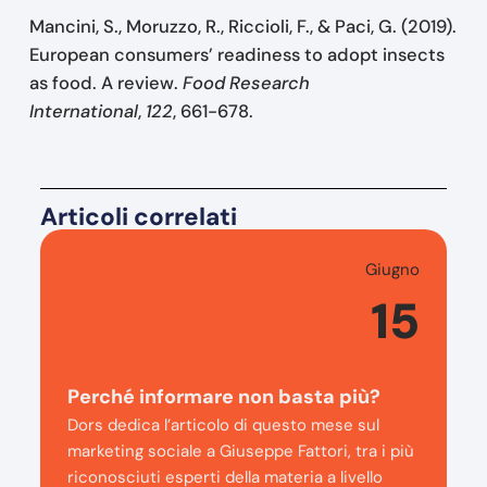
Mancini, S., Moruzzo, R., Riccioli, F., & Paci, G. (2019).
European consumers’ readiness to adopt insects
as food. A review.
Food Research
International
,
122
, 661-678.
Articoli correlati
Giugno
15
Perché informare non basta più?
Dors dedica l’articolo di questo mese sul
marketing sociale a Giuseppe Fattori, tra i più
riconosciuti esperti della materia a livello