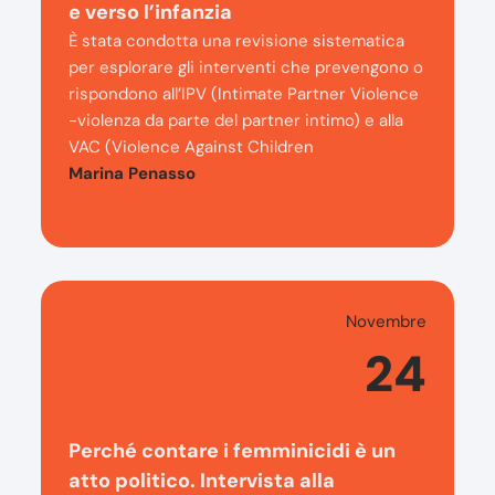
e verso l’infanzia
È stata condotta una revisione sistematica
per esplorare gli interventi che prevengono o
rispondono all’IPV (Intimate Partner Violence
-violenza da parte del partner intimo) e alla
VAC (Violence Against Children
Marina Penasso
Novembre
24
Perché contare i femminicidi è un
atto politico. Intervista alla