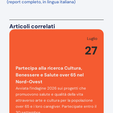
(report completo, in lingua italiana)
Articoli correlati
Luglio
27
Partecipa alla ricerca Cultura,
Benessere e Salute over 65 nel
Nord-Ovest
Avviata l’indagine 2026 sui progetti che
promuovono salute e qualità della vita
attraverso arte e cultura per la popolazione
over 65 e i loro caregiver. Partecipate entro il
30 settembre