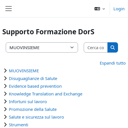
Vai al contenuto principale
Login
Pannello laterale
Supporto Formazione DorS
Cerca cors
Categorie di corso
Cerca c
Espandi tutto
MUOVINSIEME
Disuguaglianze di Salute
Evidence based prevention
Knowledge Translation and Exchange
Infortuni sul lavoro
Promozione della Salute
Salute e sicurezza sul lavoro
Strumenti