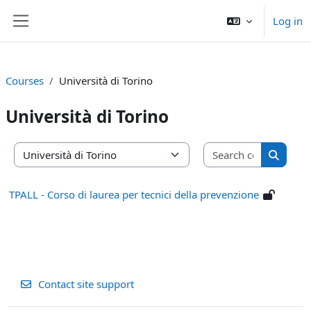
Skip to main content
Log in
Side panel
Courses
Università di Torino
Università di Torino
Search co
Course categories
Search 
TPALL - Corso di laurea per tecnici della prevenzione
Contact site support