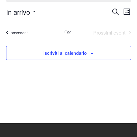
In arrivo
Eventi
Ev
Cerca
Lista
Seleziona
Vis
Ricerc
la
Nav
Oggi
Prossimi eventi
Eventi
e
precedenti
data.
viste
Iscriviti al calendario
Naviga