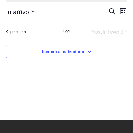
In arrivo
Eventi
Ev
Cerca
Lista
Seleziona
Vis
Ricerc
la
Nav
Oggi
Prossimi eventi
Eventi
e
precedenti
data.
viste
Iscriviti al calendario
Naviga