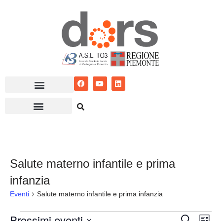
Vai
al
contenuto
Salute materno infantile e prima
infanzia
Eventi
Salute materno infantile e prima infanzia
Prossimi eventi
Eventi
Ev
Cerca