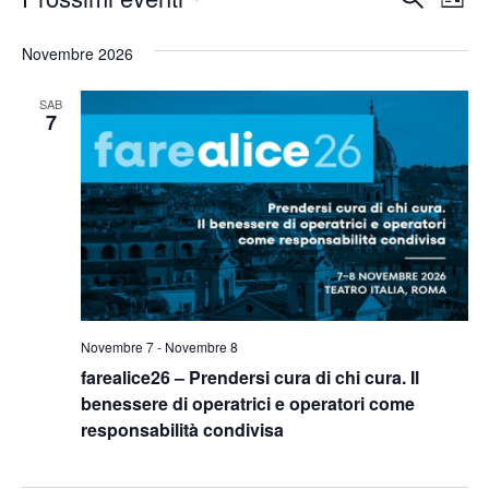
Lista
Seleziona
Vis
Ricerc
Novembre 2026
la
Nav
e
data.
SAB
viste
7
Naviga
Novembre 7
-
Novembre 8
farealice26 – Prendersi cura di chi cura. Il
benessere di operatrici e operatori come
responsabilità condivisa