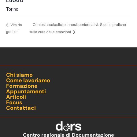
LUOGO
Torino
Contesti scolastici e innesti performativi. Studi e pratiche
Vita da
genitori
sulla cura delle emozioni
Chi siamo
Come lavoriamo
Formazione
Appuntamenti
Articoli
Focus
Contattaci
Centro regionale di Documentazione