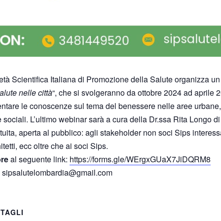
à Scientifica Italiana di Promozione della Salute organizza un
lute nelle città
“, che si svolgeranno da ottobre 2024 ad aprile 
entare le conoscenze sul tema del benessere nelle aree urbane, e
ze sociali. L’ultimo webinar sarà a cura della Dr.ssa Rita Longo di
ita, aperta al pubblico: agli stakeholder non soci Sips interessa
tetti, ecc oltre che ai soci Sips.
bre
al seguente link:
https://forms.gle/WErgxGUaX7JiDQRM8
0 sipsalutelombardia@gmail.com
TAGLI