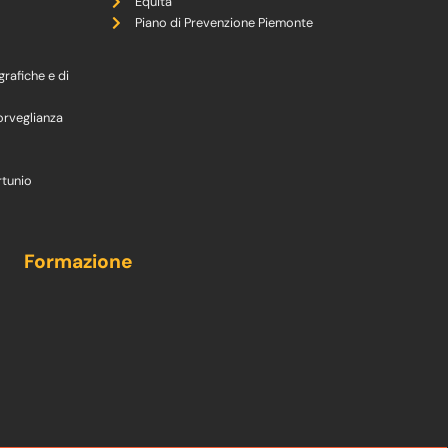
Equità
Piano di Prevenzione Piemonte
grafiche e di
orveglianza
rtunio
Formazione