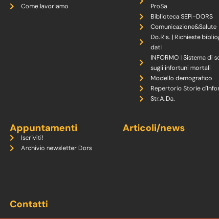
Come lavoriamo
ProSa
Biblioteca SEPI-DORS
Comunicazione&Salute
Do.Ris. | Richieste biblio
dati
INFORMO | Sistema di s
sugli infortuni mortali
Modello demografico
Repertorio Storie d'Info
Str.A.Da.
Appuntamenti
Articoli/news
Iscriviti!
Archivio newsletter Dors
Contatti