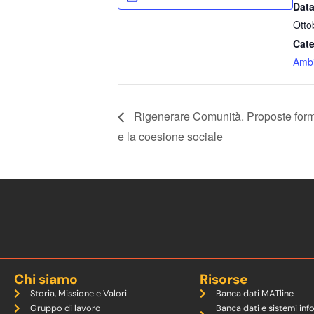
Data
Otto
Cate
Ambi
Rigenerare Comunità. Proposte formati
e la coesione sociale
Chi siamo
Risorse
Storia, Missione e Valori
Banca dati MATline
Gruppo di lavoro
Banca dati e sistemi inf