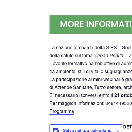
La sezione lombarda della SIPS – Societ
della salute sul tema “
Urban Health. + sa
L’evento formativo ha l’obiettivo di aum
tra ambiente, stili di vita, disuguaglian
La partecipazione ai mini-webinar è gratu
di Aziende Sanitarie, Terzo settore, archi
E’ necessario iscriversi entro il
21 otto
Per maggiori informazioni: 348144952
Programma
DET
Salva nel tuo calendario