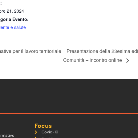
:
bre 21, 2024
goria Evento:
ente e salute
ve per il lavoro territoriale
Presentazione della 23esima edi
Comunità – incontro online
Focus
Covid-19
ormativo