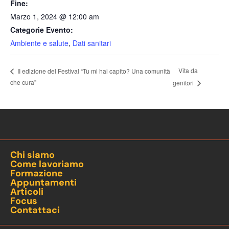
Fine:
Marzo 1, 2024 @ 12:00 am
Categorie Evento:
Ambiente e salute
,
Dati sanitari
Vita da
II edizione del Festival “Tu mi hai capito? Una comunità
che cura”
genitori
Chi siamo
Come lavoriamo
Formazione
Appuntamenti
Articoli
Focus
Contattaci