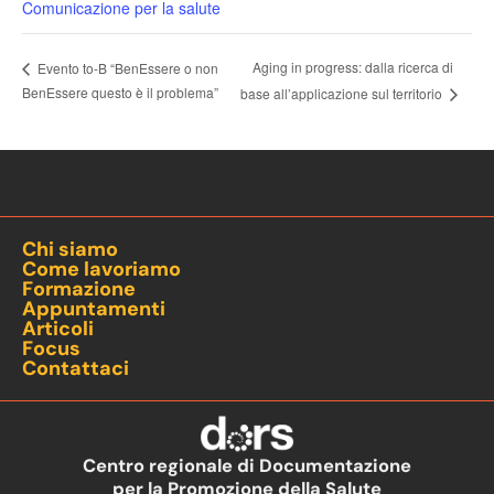
Comunicazione per la salute
Aging in progress: dalla ricerca di
Evento to-B “BenEssere o non
BenEssere questo è il problema”
base all’applicazione sul territorio
Chi siamo
Come lavoriamo
Formazione
Appuntamenti
Articoli
Focus
Contattaci
Centro regionale di Documentazione
per la Promozione della Salute