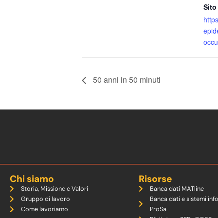
Sito
https
epid
occu
50 anni in 50 minuti
Chi siamo
Risorse
Storia, Missione e Valori
Banca dati MATline
Gruppo di lavoro
Banca dati e sistemi inf
Come lavoriamo
ProSa