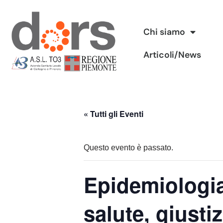
Vai
Chi siamo
al
Articoli/News
contenuto
« Tutti gli Eventi
Questo evento è passato.
Epidemiologia
salute, giusti