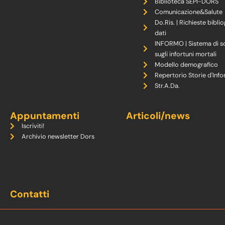
Biblioteca SEPI-DORS
Comunicazione&Salute
Do.Ris. | Richieste biblio
dati
INFORMO | Sistema di s
sugli infortuni mortali
Modello demografico
Repertorio Storie d'Info
Str.A.Da.
Appuntamenti
Articoli/news
Iscriviti!
Archivio newsletter Dors
Contatti