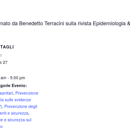
irmato da Benedetto Terracini sulla rivista Epidemiologia
TAGLI
:
le 27
 am - 5:00 pm
gorie Evento:
sanitari
,
Prevenzione
ta sulle evidenze
)
,
Prevenzione degli
denti e sicurezza
,
te e sicurezza sul
ro