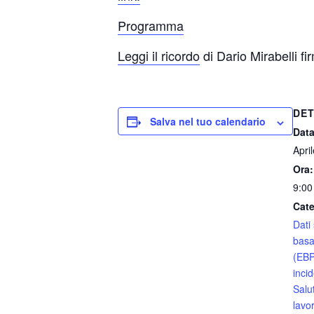
Programma
Leggi il ricordo
di Dario Mirabelli f
DET
Salva nel tuo calendario
Data
Apri
Ora:
9:00
Cate
Dati 
basa
(EBP
inci
Salu
lavo