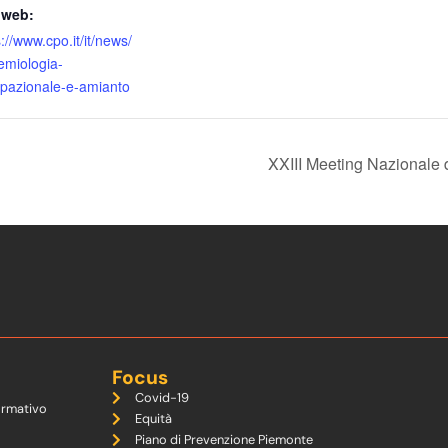
 web:
://www.cpo.it/it/news/
emiologia-
pazionale-e-amianto
XXIII Meeting Nazionale 
Focus
Covid-19
ormativo
Equità
Piano di Prevenzione Piemonte