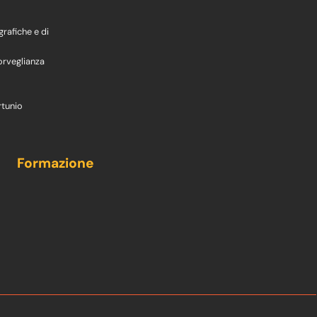
grafiche e di
orveglianza
rtunio
Formazione