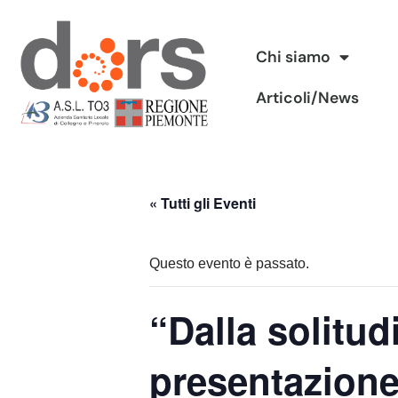
Vai
Chi siamo
al
Articoli/News
contenuto
« Tutti gli Eventi
Questo evento è passato.
“Dalla solitud
presentazione 