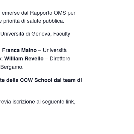
licy emerse dal Rapporto OMS per
e priorità di salute pubblica.
Università di Genova, Faculty
;
– Università
Franca Maino
o;
– Direttore
William Revello
i Bergamo.
ute della CCW School dal team di
revia iscrizione al seguente
link
,