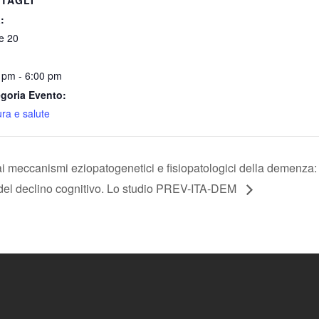
:
le 20
 pm - 6:00 pm
goria Evento:
ura e salute
i meccanismi eziopatogenetici e fisiopatologici della demenz
del declino cognitivo. Lo studio PREV-ITA-DEM