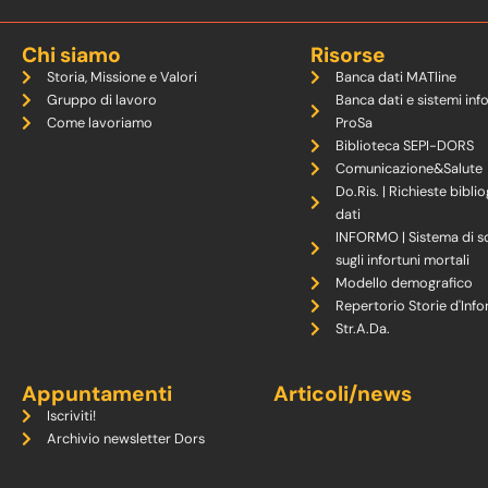
Chi siamo
Risorse
Storia, Missione e Valori
Banca dati MATline
Gruppo di lavoro
Banca dati e sistemi inf
Come lavoriamo
ProSa
Biblioteca SEPI-DORS
Comunicazione&Salute
Do.Ris. | Richieste biblio
dati
INFORMO | Sistema di s
sugli infortuni mortali
Modello demografico
Repertorio Storie d'Info
Str.A.Da.
Appuntamenti
Articoli/news
Iscriviti!
Archivio newsletter Dors