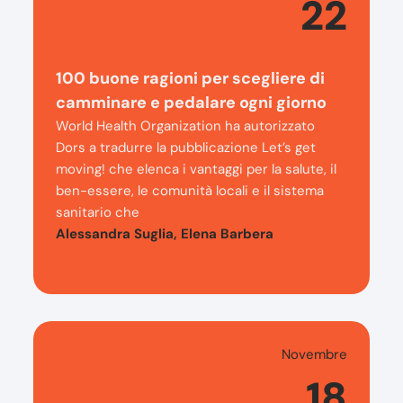
22
100 buone ragioni per scegliere di
camminare e pedalare ogni giorno
World Health Organization ha autorizzato
Dors a tradurre la pubblicazione Let’s get
moving! che elenca i vantaggi per la salute, il
ben-essere, le comunità locali e il sistema
sanitario che
Alessandra Suglia, Elena Barbera
Novembre
18