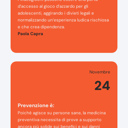
d’accesso al gioco d’azzardo per gli
adolescenti, aggirando i divieti legali e
normalizzando un’esperienza ludica rischiosa
e che crea dipendenza.
Paola Capra
Novembre
24
Prevenzione è:
Poiché agisce su persone sane, la medicina
preventiva necessita di prove a supporto
ancora più solide sui benefici e sui danni