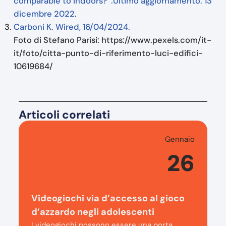
comparable to indoors?”.Ultimo aggiornamento: 13
dicembre 2022
.
Carboni K. Wired, 16/04/2024.
Foto di Stefano Parisi: https://www.pexels.com/it-
it/foto/citta-punto-di-riferimento-luci-edifici-
10619684/
Articoli correlati
Gennaio
26
Videogiochi via d’accesso al gioco
d’azzardo negli adolescenti
I videogiochi possono essere una porta