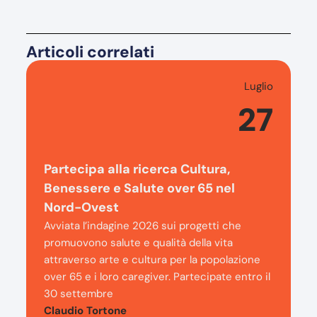
Articoli correlati
Luglio
27
Partecipa alla ricerca Cultura,
Benessere e Salute over 65 nel
Nord-Ovest
Avviata l’indagine 2026 sui progetti che
promuovono salute e qualità della vita
attraverso arte e cultura per la popolazione
over 65 e i loro caregiver. Partecipate entro il
30 settembre
Claudio Tortone