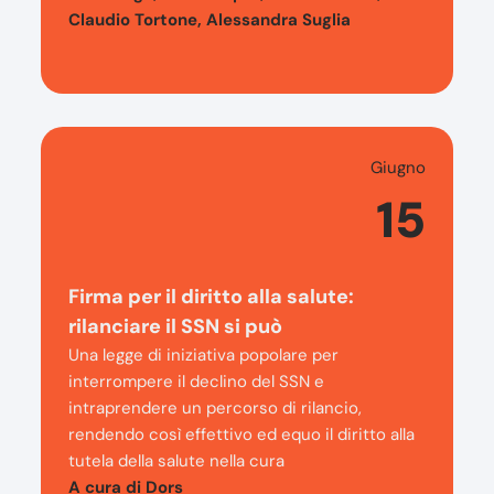
Claudio Tortone, Alessandra Suglia
Giugno
15
Firma per il diritto alla salute:
rilanciare il SSN si può
Una legge di iniziativa popolare per
interrompere il declino del SSN e
intraprendere un percorso di rilancio,
rendendo così effettivo ed equo il diritto alla
tutela della salute nella cura
A cura di Dors