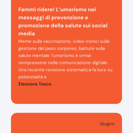
Fammi ridere! L’umorismo nei
messaggi di prevenzione e
promozione della salute sui social
media
Meme sulla vaccinazione, video ironici sulla
gestione del peso corporeo, battute sulla
salute mentale: l’umorismo è ormai
onnipresente nella comunicazione digitale.
Una recente revisione sistematica fa luce su
potenzialità e
Eleonora Tosco
Giugno