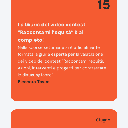
15
La Giuria del video contest
“Raccontami l’equità” è al
completo!
Nelle scorse settimane si è ufficialmente
formata la giuria esperta per la valutazione
dei video del contest “Raccontami l’equità.
Azioni, interventi e progetti per contrastare
le disuguaglianze”.
Eleonora Tosco
Giugno