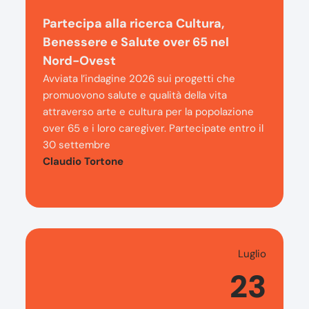
Partecipa alla ricerca Cultura,
Benessere e Salute over 65 nel
Nord-Ovest
Avviata l’indagine 2026 sui progetti che
promuovono salute e qualità della vita
attraverso arte e cultura per la popolazione
over 65 e i loro caregiver. Partecipate entro il
30 settembre
Claudio Tortone
Luglio
23