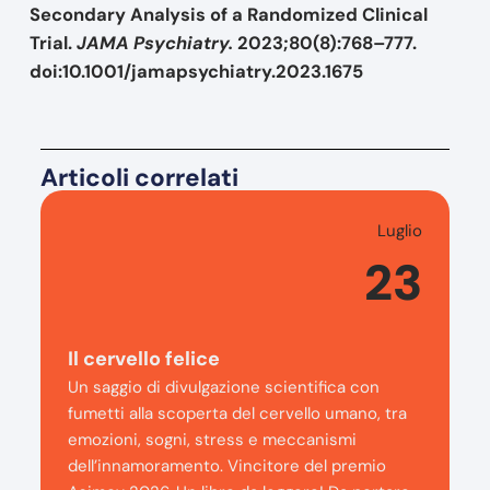
Secondary Analysis of a Randomized Clinical
Trial.
JAMA Psychiatry.
2023;80(8):768–777.
doi:10.1001/jamapsychiatry.2023.1675
Articoli correlati
Luglio
23
Il cervello felice
Un saggio di divulgazione scientifica con
fumetti alla scoperta del cervello umano, tra
emozioni, sogni, stress e meccanismi
dell’innamoramento. Vincitore del premio