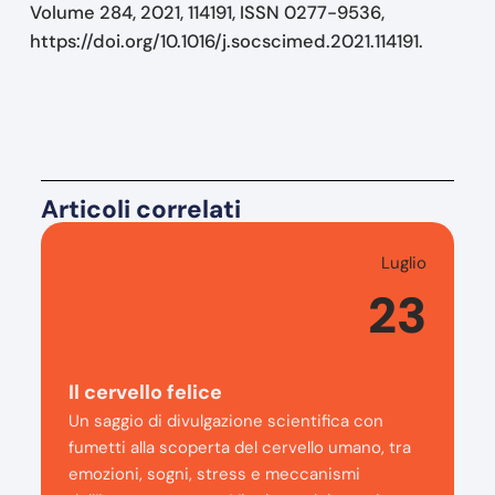
Volume 284, 2021, 114191, ISSN 0277-9536,
https://doi.org/10.1016/j.socscimed.2021.114191.
Articoli correlati
Luglio
23
Il cervello felice
Un saggio di divulgazione scientifica con
fumetti alla scoperta del cervello umano, tra
emozioni, sogni, stress e meccanismi