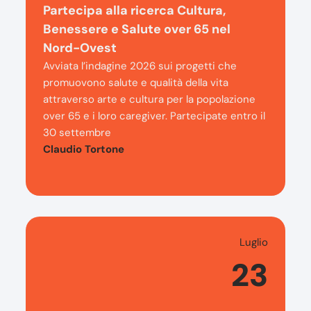
Partecipa alla ricerca Cultura,
Benessere e Salute over 65 nel
Nord-Ovest
Avviata l’indagine 2026 sui progetti che
promuovono salute e qualità della vita
attraverso arte e cultura per la popolazione
over 65 e i loro caregiver. Partecipate entro il
30 settembre
Claudio Tortone
Luglio
23