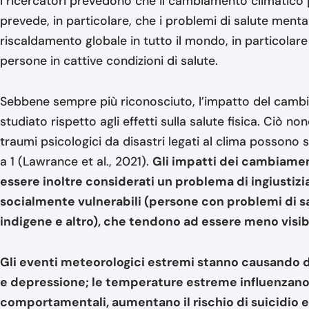
I ricercatori prevedono che il cambiamento climatico pe
prevede, in particolare, che i problemi di salute ment
riscaldamento globale in tutto il mondo, in particolare
persone in cattive condizioni di salute.
Sebbene sempre più riconosciuto, l’impatto del cambi
studiato rispetto agli effetti sulla salute fisica. Ciò no
traumi psicologici da disastri legati al clima possono s
a 1 (Lawrance et al., 2021).
Gli impatti dei cambiamen
essere inoltre considerati un problema di ingiustizi
socialmente vulnerabili (persone con problemi di sa
indigene e altro), che tendono ad essere meno visibi
Gli eventi meteorologici estremi stanno causando d
e depressione; le temperature estreme influenzano 
comportamentali, aumentano il rischio di suicidio 