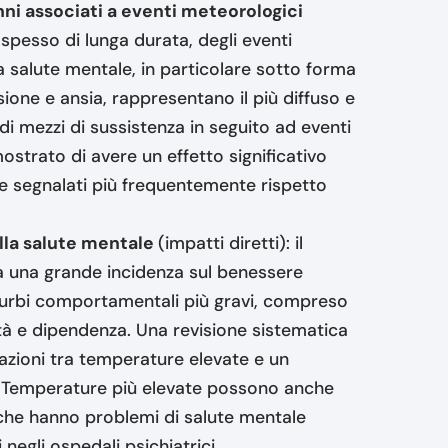
ni associati a eventi meteorologici
i, spesso di lunga durata, degli eventi
la salute mentale, in particolare sotto forma
one e ansia, rappresentano il più diffuso e
i mezzi di sussistenza in seguito ad eventi
strato di avere un effetto significativo
re segnalati più frequentemente rispetto
lla salute mentale
(impatti diretti): il
a una grande incidenza sul benessere
turbi comportamentali più gravi, compreso
à e dipendenza. Una revisione sistematica
ciazioni tra temperature elevate e un
). Temperature più elevate possono anche
 che hanno problemi di salute mentale
 negli ospedali psichiatrici.