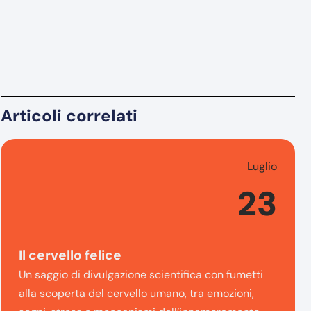
Articoli correlati
Luglio
23
Il cervello felice
Un saggio di divulgazione scientifica con fumetti
alla scoperta del cervello umano, tra emozioni,