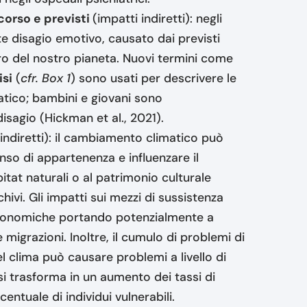
corso e previsti
(impatti indiretti): negli
nte disagio emotivo, causato dai previsti
uro del nostro pianeta. Nuovi termini come
isi
(
cfr. Box 1
) sono usati per descrivere le
tico; bambini e giovani sono
isagio (Hickman et al., 2021).
indiretti): il cambiamento climatico può
nso di appartenenza e influenzare il
tat naturali o al patrimonio culturale
ivi. Gli impatti sui mezzi di sussistenza
-economiche portando potenzialmente a
e migrazioni. Inoltre, il cumulo di problemi di
l clima può causare problemi a livello di
 trasforma in un aumento dei tassi di
ntuale di individui vulnerabili.