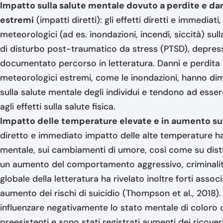
Impatto sulla salute mentale dovuto a perdite e dan
estremi
(impatti diretti): gli effetti diretti e immediat
meteorologici (ad es. inondazioni, incendi, siccità) sul
di disturbo post-traumatico da stress (PTSD), depressi
documentato percorso in letteratura. Danni e perdita d
meteorologici estremi, come le inondazioni, hanno dimo
sulla salute mentale degli individui e tendono ad esse
agli effetti sulla salute fisica.
Impatto delle temperature elevate e in aumento su
diretto e immediato impatto delle alte temperature h
mentale, sui cambiamenti di umore, così come su dis
un aumento del comportamento aggressivo, criminalit
globale della letteratura ha rivelato inoltre forti asso
aumento dei rischi di suicidio (Thompson et al., 2018
influenzare negativamente lo stato mentale di coloro
preesistenti e sono stati registrati aumenti dei ricoveri