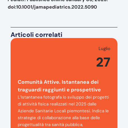
doi:10.1001/jamapediatrics.2022.5090
Articoli correlati
Luglio
27
Comunità Attive. Istantanea dei
traguardi raggiunti e prospettive
L’Istantanea fotografa lo sviluppo dei progetti
di attività fisica realizzati nel 2025 dalle
Aziende Sanitarie Locali piemontesi. Indica le
strategie di collaborazione alla base delle
progettualità tra sanità pubblica,